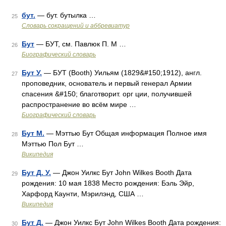
бут.
— бут. бутылка …
25
Словарь сокращений и аббревиатур
Бут
— БУТ, см. Павлюк П. М …
26
Биографический словарь
Бут У.
— БУТ (Booth) Уильям (1829&#150;1912), англ.
27
проповедник, основатель и первый генерал Армии
спасения &#150; благотворит. орг ции, получившей
распространение во всём мире …
Биографический словарь
Бут М.
— Мэттью Бут Общая информация Полное имя
28
Мэттью Пол Бут …
Википедия
Бут Д. У.
— Джон Уилкс Бут John Wilkes Booth Дата
29
рождения: 10 мая 1838 Место рождения: Бэль Эйр,
Харфорд Каунти, Мэрилэнд, США …
Википедия
Бут Д.
— Джон Уилкс Бут John Wilkes Booth Дата рождения:
30