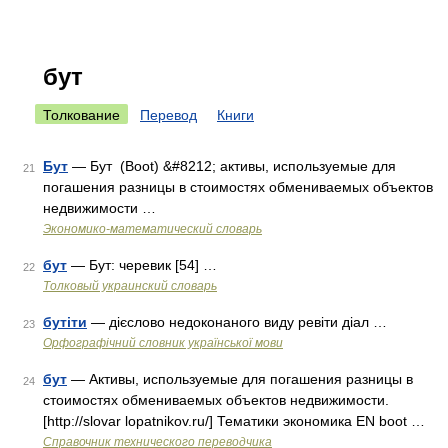
бут
Толкование
Перевод
Книги
Бут
— Бут (Boot) &#8212; активы, используемые для
21
погашения разницы в стоимостях обмениваемых объектов
недвижимости …
Экономико-математический словарь
бут
— Бут: черевик [54] …
22
Толковый украинский словарь
бутіти
— дієслово недоконаного виду ревіти діал …
23
Орфографічний словник української мови
бут
— Активы, используемые для погашения разницы в
24
стоимостях обмениваемых объектов недвижимости.
[http://slovar lopatnikov.ru/] Тематики экономика EN boot …
Справочник технического переводчика