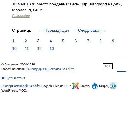
10 мая 1838 Место рождения: Бэль Эйр, Харфорд Каунти,
Мэрилэнд, США …
Википедия
Страницы
←
Предыдущая
Следующая
→
1
2
3
4
5
6
7
8
9
10
11
12
13
© Академик, 2000-2026
18+
Обратная связь:
Техподдержка
,
Реклама на сайте
👣 Путешествия
Экспорт словарей на сайты
, сделанные на PHP,
Joomla,
Drupal,
WordPress, MODx.